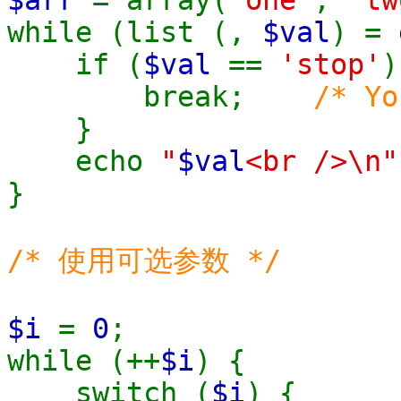
while (list (,
$val
) =
if (
$val
==
'stop'
)
break;
/* Yo
}
echo
"
$val
<br />\n"
}
/* 使用可选参数 */
$i
=
0
;
while (++
$i
) {
switch (
$i
) {