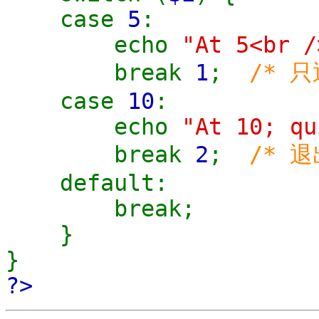
case
5
:
echo
"At 5<br /
break
1
;
/* 只
case
10
:
echo
"At 10; qu
break
2
;
/* 退
default:
break;
}
}
?>