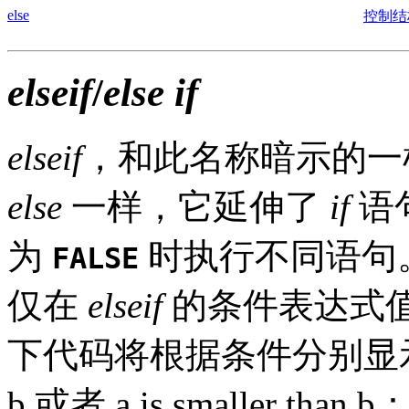
else
控制结
elseif
/
else if
elseif
，和此名称暗示的
else
一样，它延伸了
if
语
为
时执行不同语句
FALSE
仅在
elseif
的条件表达式
下代码将根据条件分别显
b
或者
a is smaller than b