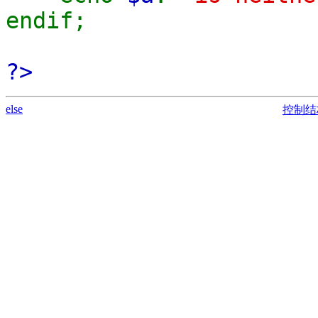
endif;
?>
else
控制结