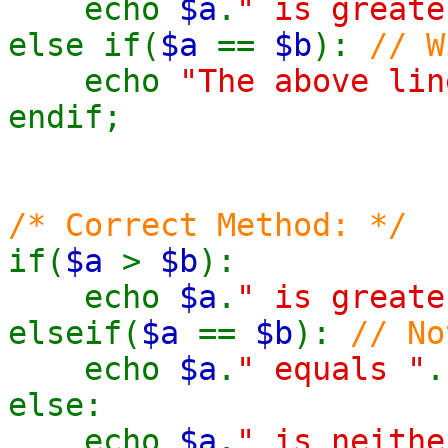
echo
$a
.
" is greate
else if(
$a
==
$b
):
// W
echo
"The above lin
endif;
/* Correct Method: */
if(
$a
>
$b
):
echo
$a
.
" is greate
elseif(
$a
==
$b
):
// No
echo
$a
.
" equals "
.
else:
echo
$a
.
" is neithe