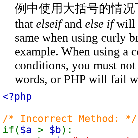
例中使用大括号的情况下
that
elseif
and
else if
will 
same when using curly br
example. When using a c
conditions, you must not
words, or PHP will fail wi
<?php
/* Incorrect Method: */
if(
$a
>
$b
):