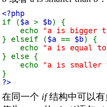
<?php
if (
$a
>
$b
) {
echo
"a is bigger t
} elseif (
$a
==
$b
) {
echo
"a is equal to
} else {
echo
"a is smaller 
}
?>
在同一个
if
结构中可以有