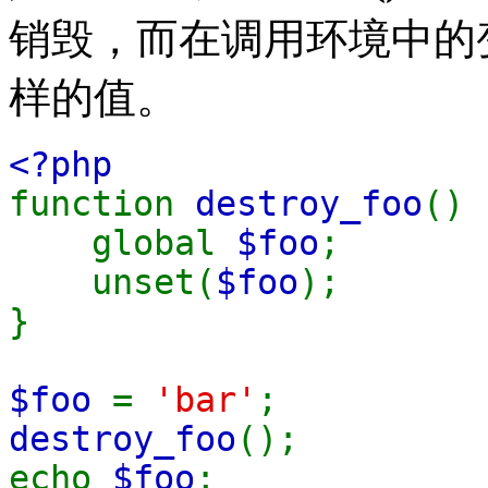
销毁，而在调用环境中的
样的值。
<?php
function
destroy_foo
() 
global
$foo
;
unset(
$foo
);
}
$foo
=
'bar'
;
destroy_foo
();
echo
$foo
;