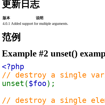
更新日志
版本
说明
4.0.1
Added support for multiple arguments.
范例
Example #2
unset()
examp
<?php
// destroy a single var
unset(
$foo
);
// destroy a single ele