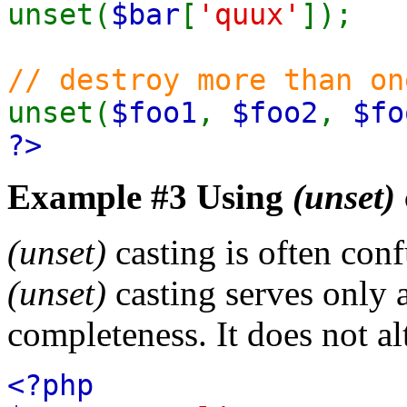
unset(
$bar
[
'quux'
]);
// destroy more than on
unset(
$foo1
,
$foo2
,
$fo
?>
Example #3 Using
(unset)
(unset)
casting is often con
(unset)
casting serves only 
completeness. It does not alt
<?php