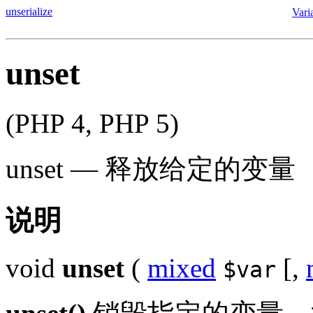
unserialize
Vari
unset
(PHP 4, PHP 5)
unset
—
释放给定的变量
说明
void
unset
(
mixed
[,
$var