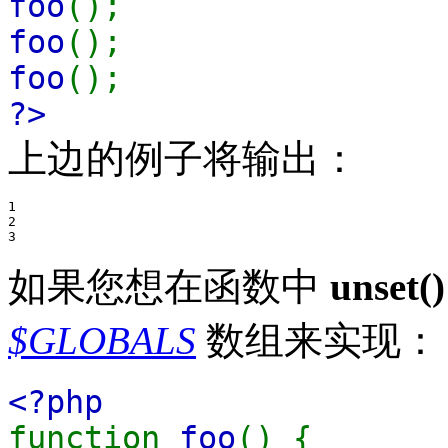
foo
();
foo
();
foo
();
?>
上边的例子将输出：
1

2

如果您想在函数中
unset()
$GLOBALS
数组来实现：
<?php
function
foo
() {