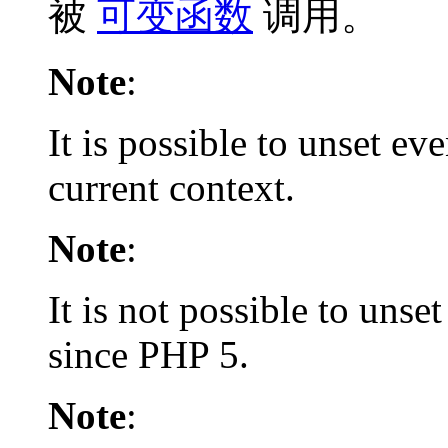
被
可变函数
调用。
Note
:
It is possible to unset ev
current context.
Note
:
It is not possible to unse
since PHP 5.
Note
: