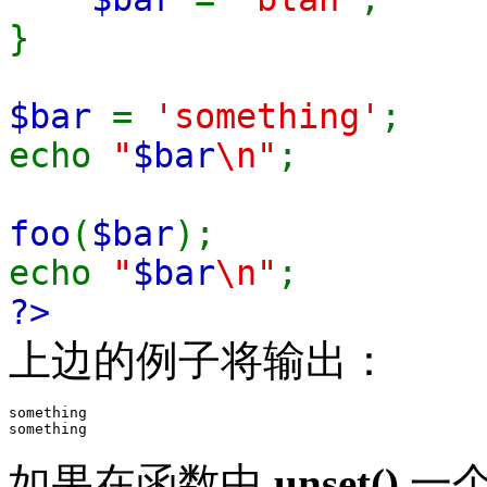
}
$bar
=
'something'
;
echo
"
$bar
\n"
;
foo
(
$bar
);
echo
"
$bar
\n"
;
?>
上边的例子将输出：
something

如果在函数中
unset()
一个