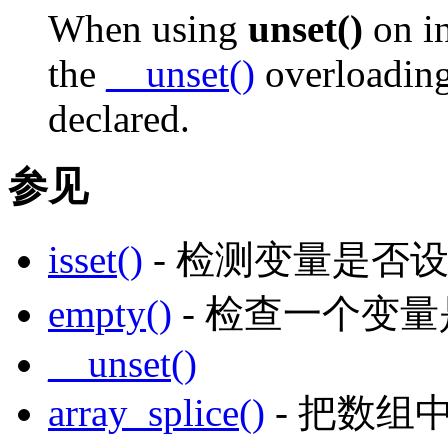
When using
unset()
on in
the
__unset()
overloading 
declared.
参见
isset()
- 检测变量是否
empty()
- 检查一个变
__unset()
array_splice()
- 把数