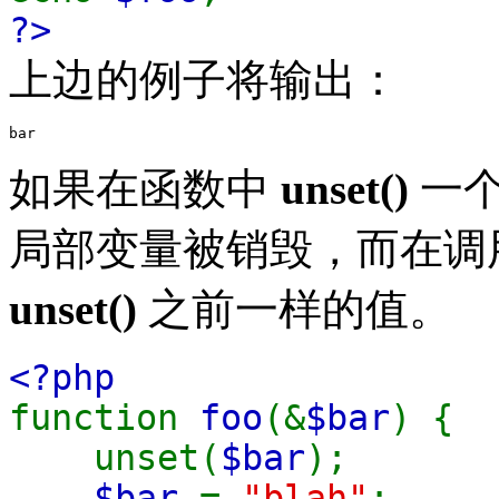
?>
上边的例子将输出：
如果在函数中
unset()
一个
局部变量被销毁，而在调
unset()
之前一样的值。
<?php
function
foo
(&
$bar
) {
unset(
$bar
);
$bar
=
"blah"
;