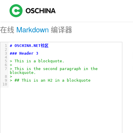
在线
Markdown
编译器
1
# OSCHINA.NET社区
2
3
### Header 3
4
5
> This is a blockquote.
6
> 
7
> This is the second paragraph in the 
blockquote.
8
>
9
> ## This is an H2 in a blockquote
10