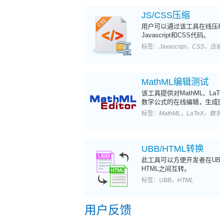
JS/CSS压缩
用户可以通过该工具在线压
Javascript和CSS代码。
标签：
Javascript
，
CSS
，
压
MathML编辑测试
该工具提供对MathML、LaT
数学公式的在线编辑，生成
功能。
标签：
MathML
，
LaTeX
，
数
UBB/HTML转换
此工具可以方便开发者在UB
HTML之间互转。
标签：
UBB
，
HTML
用户反馈