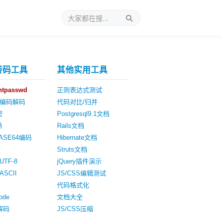
转码工具
其他实用工具
tpasswd
正则表达式测试
4编码解码
代码对比/归并
密
Postgresql9.1文档
希
Rails文档
ASE64编码
Hibernate文档
换
Struts文档
UTF-8
jQuery插件演示
ASCII
JS/CSS编辑测试
代码格式化
ode
文档大全
e解码
JS/CSS压缩