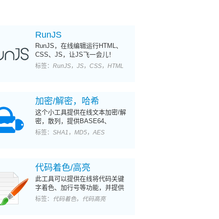
RunJS
RunJS，在线编辑运行HTML、
CSS、JS，让JS飞一会儿！
标签：
RunJS
，
JS
，
CSS
，
HTML
加密/解密，哈希
这个小工具提供在线文本加密/解
密，散列，提供BASE64、
SHA1、MD5、AES等多种算法
标签：
SHA1
，
MD5
，
AES
代码着色/高亮
此工具可以提供在线将代码关键
字着色、加行号等功能，并提供
输出HTML.
标签：
代码着色
，
代码高亮