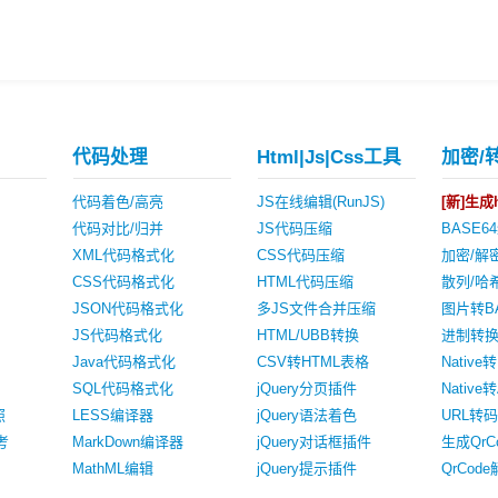
代码处理
Html|Js|Css工具
加密/
代码着色/高亮
JS在线编辑(RunJS)
[新]生成h
代码对比/归并
JS代码压缩
BASE6
XML代码格式化
CSS代码压缩
加密/解
CSS代码格式化
HTML代码压缩
散列/哈
JSON代码格式化
多JS文件合并压缩
图片转B
JS代码格式化
HTML/UBB转换
进制转
Java代码格式化
CSV转HTML表格
Native转
SQL代码格式化
jQuery分页插件
Native转
照
LESS编译器
jQuery语法着色
URL转码
考
MarkDown编译器
jQuery对话框插件
生成QrC
MathML编辑
jQuery提示插件
QrCod