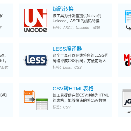
编码转换
缩
该工具为开发者提供Native到
Unicode、ASCII的编码转换
缩
标签：
ASCII
，
Unicode
，
编码
LESS编译器
eX、
这个工具可以在线将您的LESS代
图片
码编译成CSS代码，方便前端人
员使用
学公式
标签：
Less
，
CSS
CSV转HTML表格
B和
该工具提供在线CSV转换为HTML
的表格，能够快速的将CSV数据
转换页面展示数据。
标签：
CSV