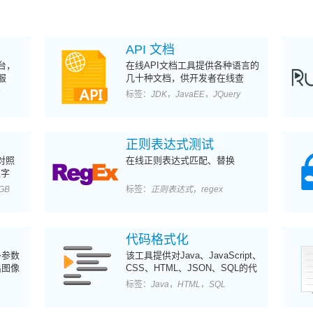
API 文档
平台，
在线API文档工具提供各种语言的
服
几十种文档，供开发者在线查
阅。
标签：
JDK
，
JavaEE
，
JQuery
正则表达式测试
对照
在线正则表达式匹配、替换
义字
GB
标签：
正则表达式
，
regex
代码格式化
多参数
该工具提供对Java、JavaScript、
出图像
CSS、HTML、JSON、SQL的代
，纠错
码格式化功能。
标签：
Java
，
HTML
，
SQL
行设置