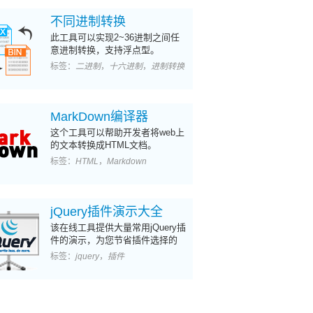
不同进制转换
此工具可以实现2~36进制之间任
意进制转换，支持浮点型。
标签：
二进制
，
十六进制
，
进制转换
MarkDown编译器
这个工具可以帮助开发者将web上
的文本转换成HTML文档。
标签：
HTML
，
Markdown
jQuery插件演示大全
该在线工具提供大量常用jQuery插
件的演示，为您节省插件选择的
时间，并提供在线对示例进行编
标签：
jquery
，
插件
辑。