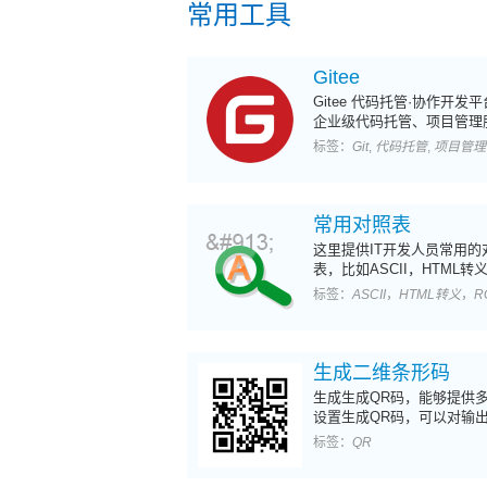
常用工具
Gitee
Gitee 代码托管·协作开发
企业级代码托管、项目管理
务。
标签：
Git
,
代码托管
,
项目管理
常用对照表
这里提供IT开发人员常用的
表，比如ASCII，HTML转
符，RGB颜色等。
标签：
ASCII
，
HTML转义
，
R
生成二维条形码
生成生成QR码，能够提供
设置生成QR码，可以对输
格式（GIF/JPEG/PNG）
标签：
QR
级别，类型，边缘留白
（Margin），原胞大小进