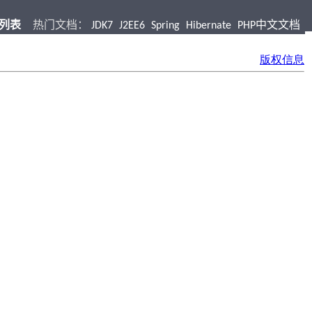
档列表
热门文档：
JDK7
J2EE6
Spring
Hibernate
PHP中文文档