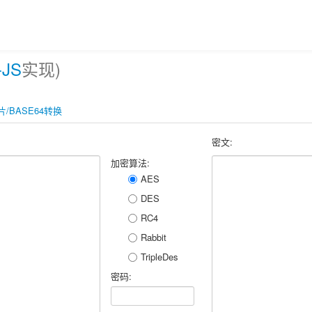
-JS
实现)
片/BASE64转换
密文:
加密算法:
AES
DES
RC4
Rabbit
TripleDes
密码: