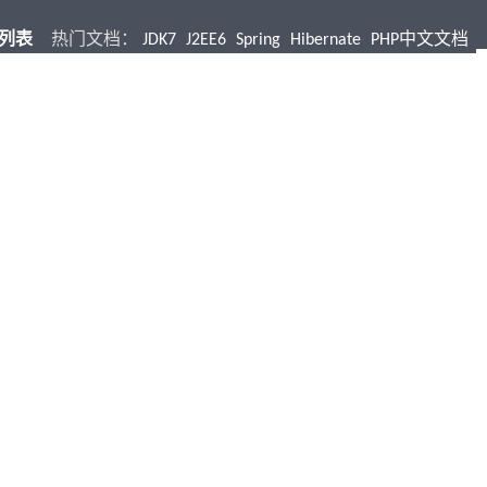
档列表
热门文档：
JDK7
J2EE6
Spring
Hibernate
PHP中文文档