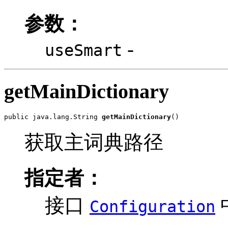
参数：
-
useSmart
getMainDictionary
public java.lang.String 
getMainDictionary
()
获取主词典路径
指定者：
接口
Configuration