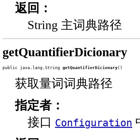
返回：
String 主词典路径
getQuantifierDicionary
public java.lang.String 
getQuantifierDicionary
()
获取量词词典路径
指定者：
接口
Configuration