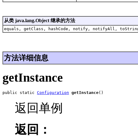
从类 java.lang.Object 继承的方法
equals, getClass, hashCode, notify, notifyAll, toStrin
方法详细信息
getInstance
public static 
Configuration
getInstance
()
返回单例
返回：