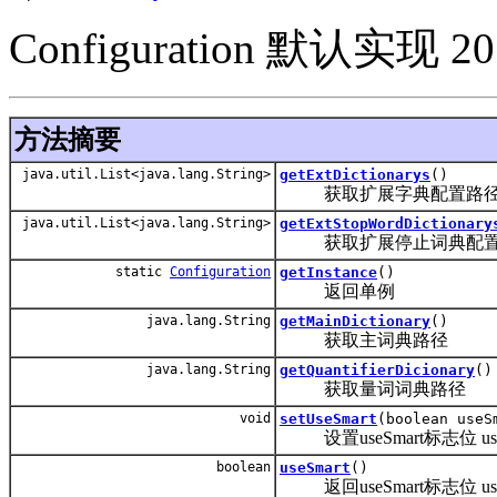
Configuration 默认实现 20
方法摘要
java.util.List<java.lang.String>
getExtDictionarys
()
获取扩展字典配置路
java.util.List<java.lang.String>
getExtStopWordDictionary
获取扩展停止词典配置
static
Configuration
getInstance
()
返回单例
java.lang.String
getMainDictionary
()
获取主词典路径
java.lang.String
getQuantifierDicionary
()
获取量词词典路径
void
setUseSmart
(boolean useS
设置useSmart标志位 us
boolean
useSmart
()
返回useSmart标志位 us