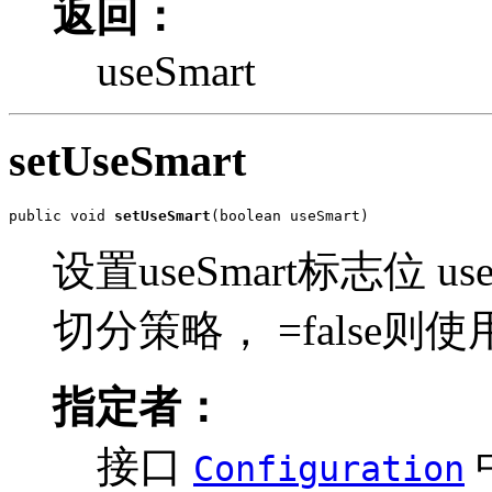
返回：
useSmart
setUseSmart
public void 
setUseSmart
(boolean useSmart)
设置useSmart标志位 us
切分策略， =false则
指定者：
接口
Configuration