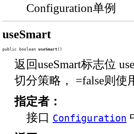
Configuration单例
useSmart
public boolean 
useSmart
()
返回useSmart标志位 us
切分策略， =false则
指定者：
接口
Configuration