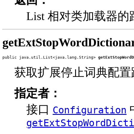
List
相对类加载器的
getExtStopWordDictiona
public java.util.List<java.lang.String> 
getExtStopWordD
获取扩展停止词典配置
指定者：
接口
Configuration
getExtStopWordDict