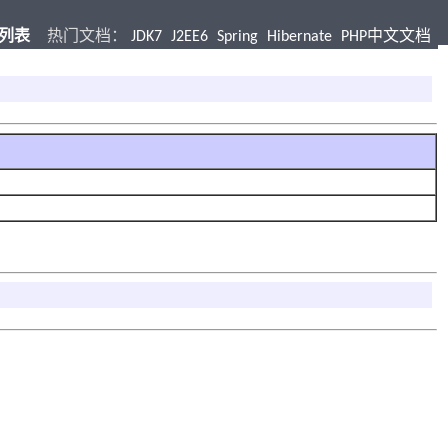
档列表
热门文档：
JDK7
J2EE6
Spring
Hibernate
PHP中文文档