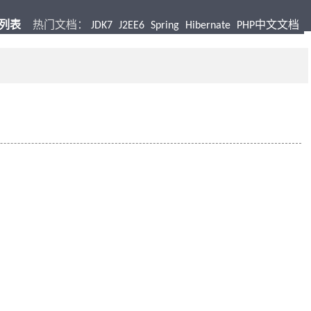
档列表
热门文档：
JDK7
J2EE6
Spring
Hibernate
PHP中文文档