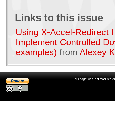
Links to this issue
Using X-Accel-Redirect 
Implement Controlled Dow
examples)
from
Alexey K
This page was last modified o