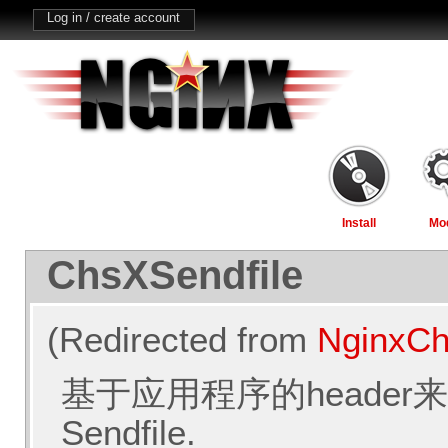
Log in / create account
Install
Mo
ChsXSendfile
(Redirected from
NginxCh
基于应用程序的header
Sendfile.