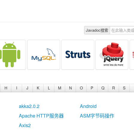
Javadoc搜索
H
I
J
K
L
M
N
O
P
Q
R
S
akka2.0.2
Android
Apache HTTP服务器
ASM字节码操作
Axis2