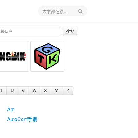
搜索
T
U
V
W
X
Y
Z
Ant
AutoConf手册