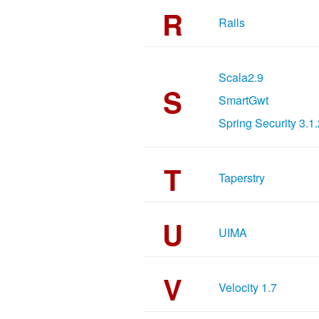
R
Rails
Scala2.9
S
SmartGwt
Spring Security 3.1.
T
Taperstry
U
UIMA
V
Velocity 1.7