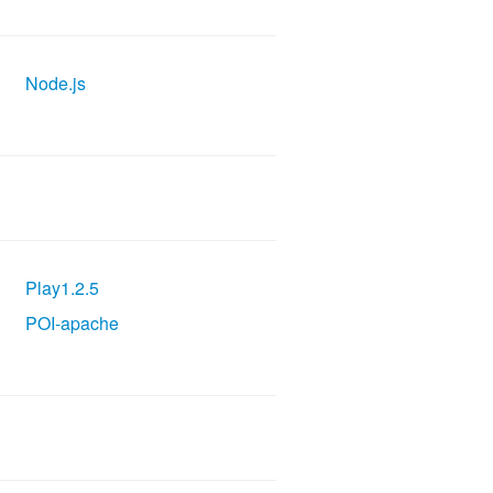
Node.js
Play1.2.5
POI-apache