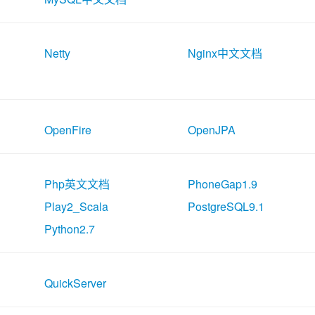
Netty
Nginx中文文档
OpenFire
OpenJPA
Php英文文档
PhoneGap1.9
Play2_Scala
PostgreSQL9.1
Python2.7
QuickServer