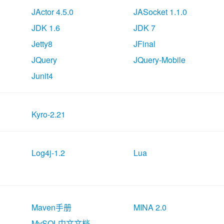
JActor 4.5.0
JASocket 1.1.0
JDK 1.6
JDK 7
Jetty8
JFinal
JQuery
JQuery-Mobile
Junit4
Kyro-2.21
Log4j-1.2
Lua
Maven手册
MINA 2.0
MySQL中文文档