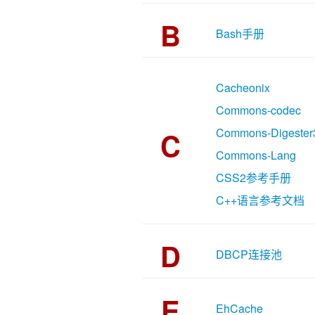
B
Bash手册
Cacheonix
Commons-codec
Commons-Digester
C
Commons-Lang
CSS2参考手册
C++语言参考文档
D
DBCP连接池
E
EhCache