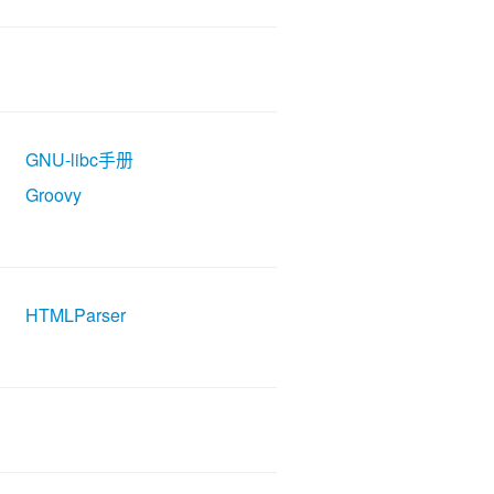
GNU-libc手册
Groovy
HTMLParser