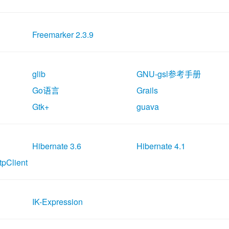
Freemarker 2.3.9
glib
GNU-gsl参考手册
Go语言
Grails
Gtk+
guava
Hibernate 3.6
Hibernate 4.1
pClient
IK-Expression