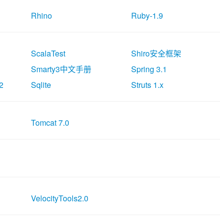
Rhino
Ruby-1.9
ScalaTest
Shiro安全框架
Smarty3中文手册
Spring 3.1
2
Sqlite
Struts 1.x
Tomcat 7.0
VelocityTools2.0