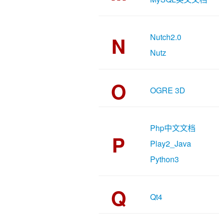
Nutch2.0
N
Nutz
O
OGRE 3D
Php中文文档
P
Play2_Java
Python3
Q
Qt4