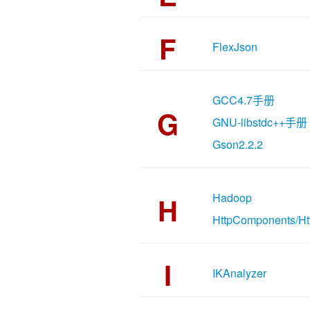
F
FlexJson
GCC4.7手册
G
GNU-libstdc++手册
Gson2.2.2
Hadoop
H
HttpComponents/Htt
I
IKAnalyzer