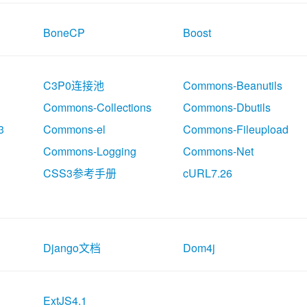
BoneCP
Boost
C3P0连接池
Commons-Beanutils
Commons-Collections
Commons-Dbutils
3
Commons-el
Commons-Fileupload
Commons-Logging
Commons-Net
CSS3参考手册
cURL7.26
Django文档
Dom4j
ExtJS4.1