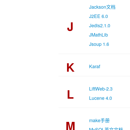
Jackson文档
J2EE 6.0
J
Jedis2.1.0
JMathLib
Jsoup 1.6
K
Karaf
LiftWeb-2.3
L
Lucene 4.0
make手册
M
MySQL英文文档