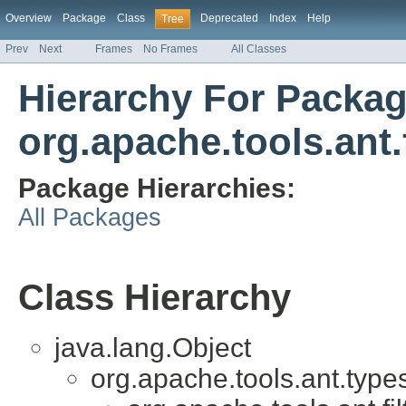
Overview
Package
Class
Deprecated
Index
Help
Tree
Prev
Next
Frames
No Frames
All Classes
Hierarchy For Packa
org.apache.tools.ant.f
Package Hierarchies:
All Packages
Class Hierarchy
java.lang.Object
org.apache.tools.ant.type