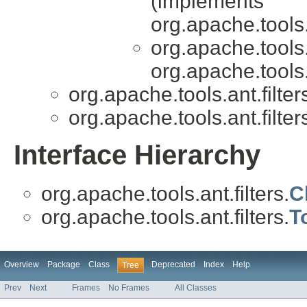
(implements
org.apache.tools.a
org.apache.tools.a
org.apache.tools.a
org.apache.tools.ant.filter
org.apache.tools.ant.filter
Interface Hierarchy
org.apache.tools.ant.filters.
C
org.apache.tools.ant.filters.
T
Overview
Package
Class
Deprecated
Index
Help
Tree
Prev
Next
Frames
No Frames
All Classes